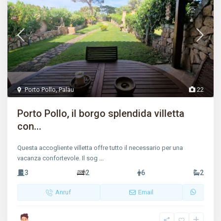
Porto Pollo
,
Palau
22
Porto Pollo, il borgo splendida villetta
con...
Questa accogliente villetta offre tutto il necessario per una
vacanza confortevole. Il sog
...
3
2
6
2
Anruf
Email