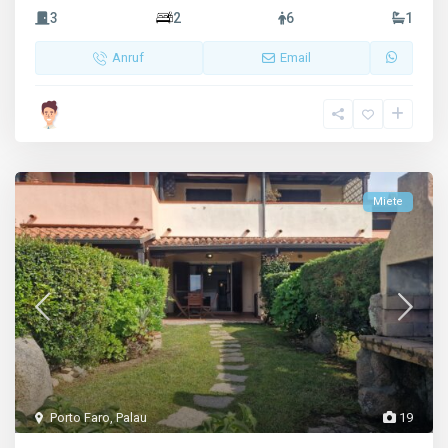
3
2
6
1
Anruf
Email
Miete
Porto Faro
,
Palau
19