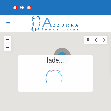
69
lade...