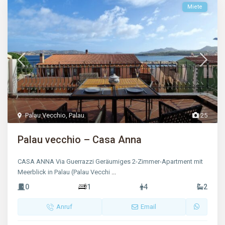
Miete
Palau Vecchio
,
Palau
25
Palau vecchio – Casa Anna
CASA ANNA Via Guerrazzi Geräumiges 2-Zimmer-Apartment mit
Meerblick in Palau (Palau Vecchi
...
0
1
4
2
Anruf
Email