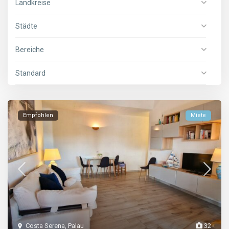
Landkreise
Städte
Bereiche
Standard
Empfohlen
Miete
Costa Serena
,
Palau
32