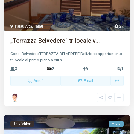
Palau Alta
,
Palau
27
„Terrazza Belvedere“ trilocale v...
Cond. Belvedere TERRAZZA BELVEDERE Delizioso appartamento
trilocale al primo piano a cui s
...
3
2
6
1
Anruf
Email
Empfohlen
Miete