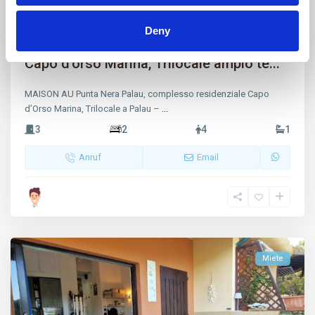
Palau Vecchio
,
Vecchio Marino
,
Palau
27
Deny
Capo d’orso Marina, Trilocale ampio te...
MAISON AU Punta Nera Palau, complesso residenziale Capo
d’Orso Marina, Trilocale a Palau –
...
3
2
4
1
Anruf
Email
Miete