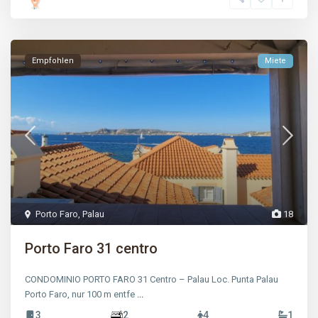
Empfohlen
Miete
Porto Faro
,
Palau
18
Porto Faro 31 centro
CONDOMINIO PORTO FARO 31 Centro – Palau Loc. Punta Palau
Porto Faro, nur 100 m entfe
...
3
2
4
1