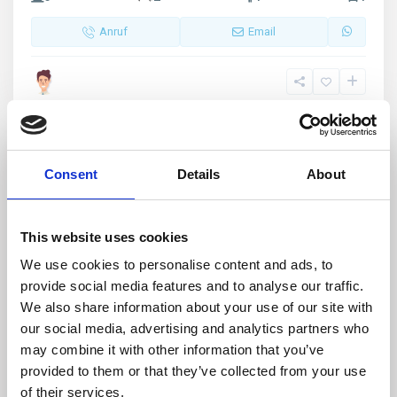
Anruf
Email
Empfohlen
Miete
Consent
Details
About
This website uses cookies
We use cookies to personalise content and ads, to
provide social media features and to analyse our traffic.
We also share information about your use of our site with
our social media, advertising and analytics partners who
may combine it with other information that you’ve
Palau Vecchio
,
Palau
18
provided to them or that they’ve collected from your use
Casa Emy, Trilocale vista mare
of their services.