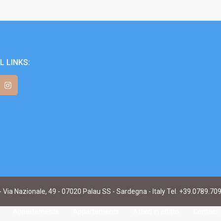
L LINKS:
- Via Nazionale, 49 - 07020 Palau SS - Sardegna - Italy Tel. +39.0789.70
Appartements
Appartements
Attico in affitto
Contact