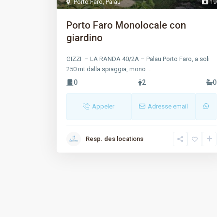
Porto Faro
,
Palau
19
Porto Faro Monolocale con
giardino
GIZZI – LA RANDA 40/2A – Palau Porto Faro, a soli
250 mt dalla spiaggia, mono
...
0
2
0
Appeler
Adresse email
Resp. des locations