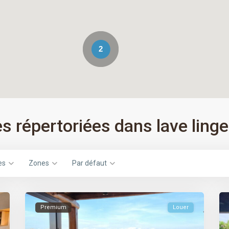
2
 répertoriées dans lave linge
es
Zones
Par défaut
Premium
Louer