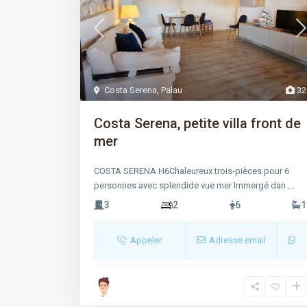
Costa Serena
,
Palau
32
Costa Serena, petite villa front de
mer
COSTA SERENA H6Chaleureux trois-pièces pour 6
personnes avec splendide vue mer Immergé dan
...
3
2
6
1
Appeler
Adresse email