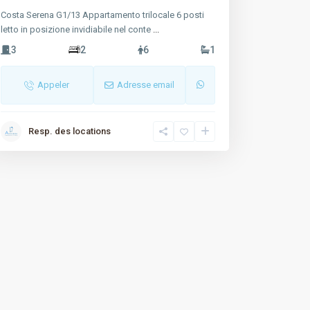
Costa Serena G1/13 Appartamento trilocale 6 posti
letto in posizione invidiabile nel conte
...
3
2
6
1
Appeler
Adresse email
Resp. des locations