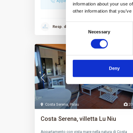
Appeler
Adresse email
information about your use of
other information that you’ve
Consent
Resp. des locations
Necessary
Selection
Louer
Deny
Costa Serena
,
Palau
20
Costa Serena, villetta Lu Niu
Appartamento con vista mare nella natura di Costa