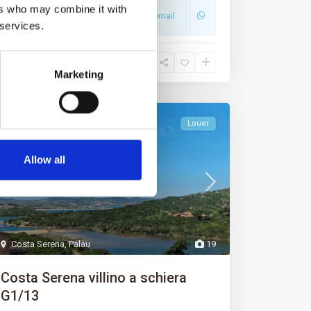
ers who may combine it with
Appeler
Adresse email
 services.
Marketing
Louer
Allow all
Costa Serena
,
Palau
19
Costa Serena villino a schiera
G1/13