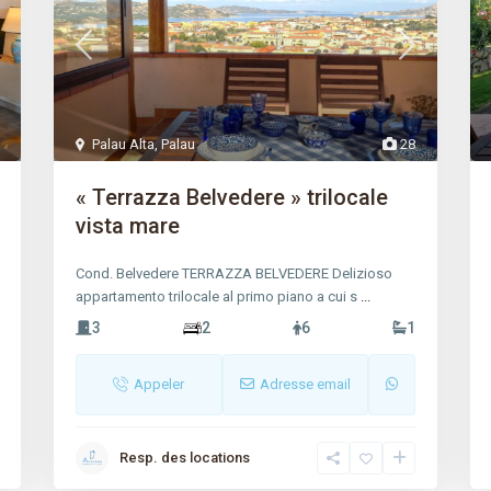
Palau Alta
,
Palau
28
« Terrazza Belvedere » trilocale
vista mare
Cond. Belvedere TERRAZZA BELVEDERE Delizioso
appartamento trilocale al primo piano a cui s
...
3
2
6
1
Appeler
Adresse email
Resp. des locations