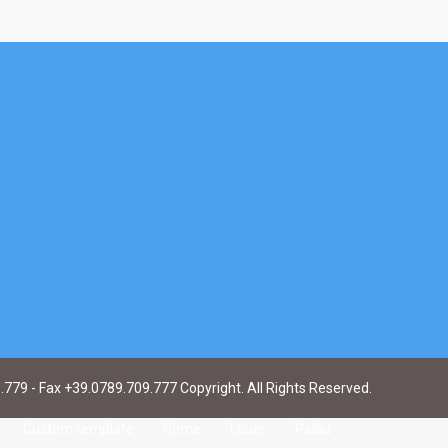
9.779 - Fax +39.0789.709.777 Copyright. All Rights Reserved.
Custom template
Home
Louer
Palau