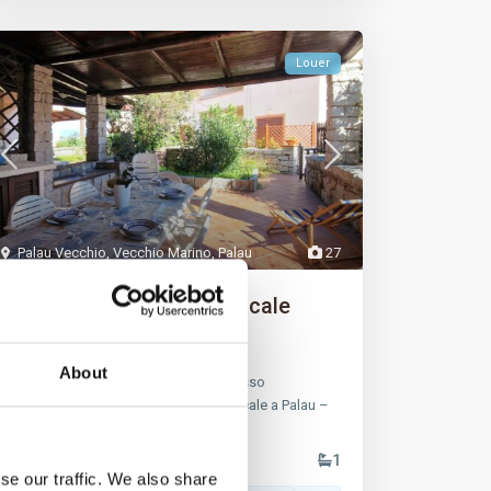
Louer
Palau Vecchio
,
Vecchio Marino
,
Palau
27
Capo d’orso Marina, Trilocale
ampio te...
About
MAISON AU Punta Nera Palau, complesso
residenziale Capo d’Orso Marina, Trilocale a Palau –
...
3
2
4
1
se our traffic. We also share