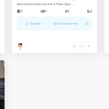
deux pièces avec vue mer à Palau (qua
...
0
1
4
2
Appeler
Adresse email