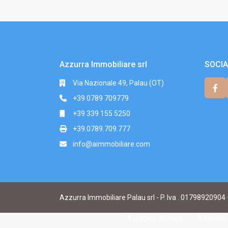
Azzurra Immobiliare srl
SOCIA
Via Nazionale 49, Palau (OT)
+39 0789 709779
+39 339 155 5250
+39.0789.709.777
info@aimmobiliare.com
Azzurra Immobiliare Palau srl - P. Iva . 01798920904 
À propos de nous
À vendre