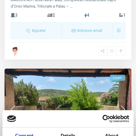
d’Orso Marina, Trilocale a Palau –
...
3
2
4
1
Appeler
Adresse email
Louer
Consent
Details
About