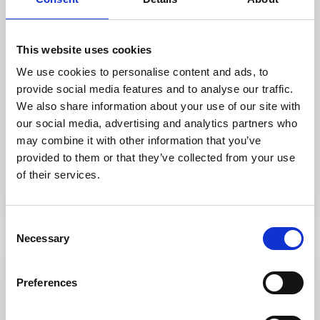
Vecchio Marino
,
Palau
20
Vecchio Marino 1, Maison mitoyenne D3
This website uses cookies
We use cookies to personalise content and ads, to
Vecchio Marino 1 int. D3 – Joli mini villa de deux pièces avec
provide social media features and to analyse our traffic.
jardin, composée d&rs
...
We also share information about your use of our site with
2
1
2
1
our social media, advertising and analytics partners who
may combine it with other information that you’ve
Appeler
Adresse email
provided to them or that they’ve collected from your use
of their services.
Consent
Necessary
Selection
Louer
Preferences