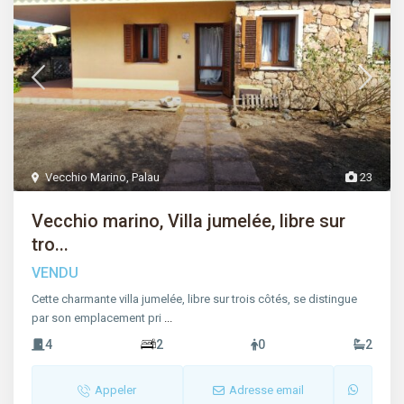
Vecchio Marino
,
Palau
23
Vecchio marino, Villa jumelée, libre sur
tro...
VENDU
Cette charmante villa jumelée, libre sur trois côtés, se distingue
par son emplacement pri
...
4
2
0
2
Appeler
Adresse email