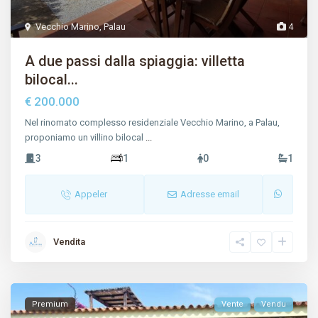
Vecchio Marino
,
Palau
4
A due passi dalla spiaggia: villetta
bilocal...
€ 200.000
Nel rinomato complesso residenziale Vecchio Marino, a Palau,
proponiamo un villino bilocal
...
3
1
0
1
Appeler
Adresse email
Vendita
Premium
Vente
Vendu