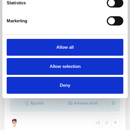
Statistics
Marketing
Vecchio Marino
,
Palau
20
Allow all
Vecchio Marino maison mitoyenne avec
jardin
Allow selection
Vecchio Marino 1 int. Maison mitoyenne indépendante H3 sur 3
côtés ; entièrement rénové, i
...
Deny
3
0
1
Appeler
Adresse email