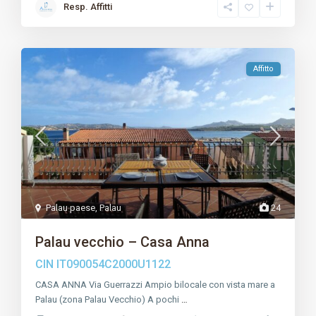
Resp. Affitti
Affitto
Palau paese
,
Palau
24
Palau vecchio – Casa Anna
CIN IT090054C2000U1122
CASA ANNA Via Guerrazzi Ampio bilocale con vista mare a
Palau (zona Palau Vecchio) A pochi
…