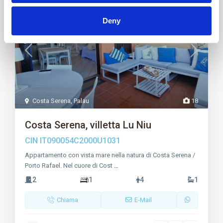
Affitto
Deny
Costa Serena
,
Palau
18
Costa Serena, villetta Lu Niu
CIN IT090054C2000U1031
Appartamento con vista mare nella natura di Costa Serena /
Porto Rafael. Nel cuore di Cost
…
2
1
4
1
Chiama
E-Mail