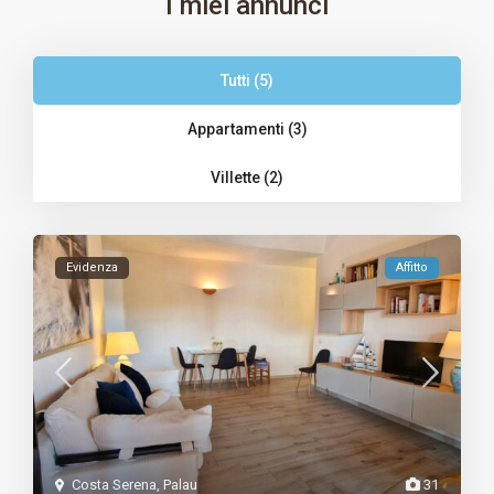
I miei annunci
Tutti (5)
Appartamenti (3)
Villette (2)
Evidenza
Affitto
Costa Serena
,
Palau
31