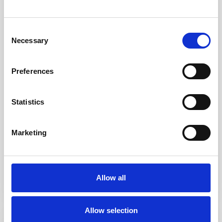
Consent
Necessary
Palau paese
,
Vecchio Marino
,
Palau
26
Selection
Capo d’orso Marina, Trilocale ampio
Preferences
te...
CIN IT090054C2000U0065
Statistics
MAISON AU Punta Nera Palau, complesso residenziale
Capo d’Orso Marina, Trilocale a Palau –
…
Marketing
3
2
4
1
Chiama
E-Mail
Allow all
Resp. Affitti
Allow selection