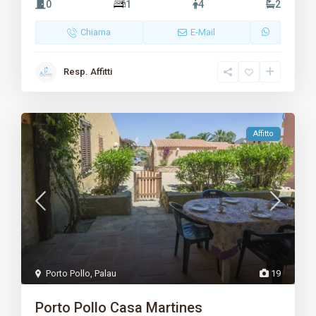
0
1
4
2
Chiama
E-Mail
Resp. Affitti
Affitto
Porto Pollo
,
Palau
19
Porto Pollo Casa Martines