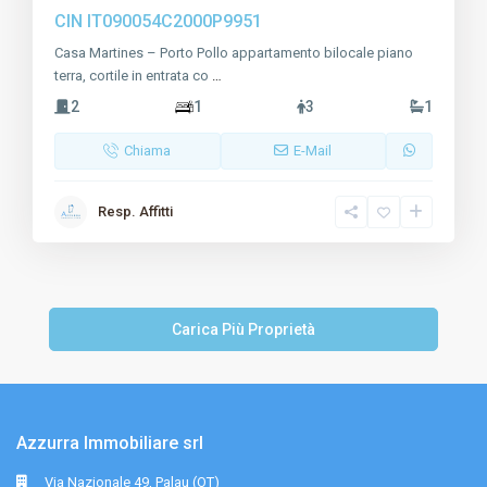
CIN
IT090054C2000P9951
Casa Martines – Porto Pollo appartamento bilocale piano
terra, cortile in entrata co
…
2
1
3
1
Chiama
E-Mail
Resp. Affitti
Azzurra Immobiliare srl
Via Nazionale 49, Palau (OT)