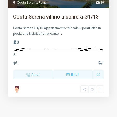
Costa Serena
,
Palau
19
Costa Serena villino a schiera G1/13
Costa Serena G1/13 Appartamento trilocale 6 posti letto in
posizione invidiabile nel conte
...
3
2
6
1
Anruf
Email