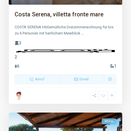
Costa Serena, villetta fronte mare
COSTA SERENA H6Gemütliche Dreizimmerwohnung für bis
zu 6 Personen mit herrlichem Meerblick
...
3
2
6
1
Anruf
Email
Miete