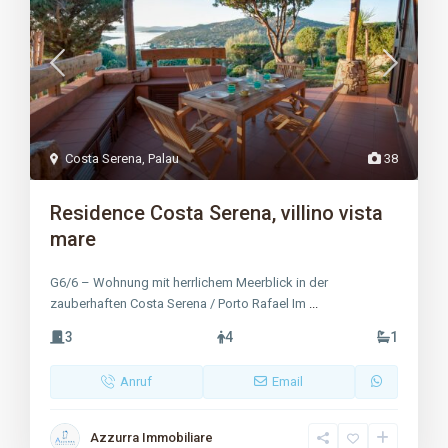
Costa Serena
,
Palau
38
Residence Costa Serena, villino vista
mare
G6/6 – Wohnung mit herrlichem Meerblick in der
zauberhaften Costa Serena / Porto Rafael Im
...
3
4
1
Anruf
Email
Azzurra Immobiliare