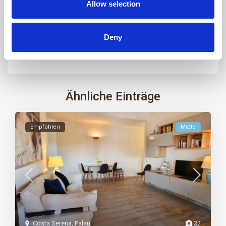
Allow selection
Ich akzeptiere die
GDPR
Deny
Ähnliche Einträge
Empfohlen
Miete
Costa Serena
,
Palau
32