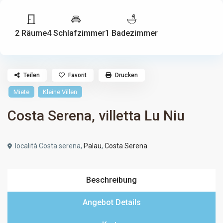
2 Räume
4 Schlafzimmer
1 Badezimmer
Teilen
Favorit
Drucken
Miete
Kleine Villen
Costa Serena, villetta Lu Niu
località Costa serena,
Palau
,
Costa Serena
Beschreibung
Angebot Details