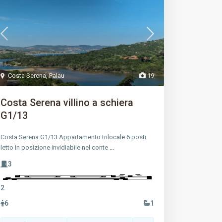
Costa Serena
,
Palau
19
Costa Serena villino a schiera
G1/13
Costa Serena G1/13 Appartamento trilocale 6 posti
letto in posizione invidiabile nel conte
...
3
2
6
1