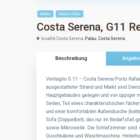
Miete
Kleine Villen
Costa Serena, G11 R
località Costa Serena,
Palau
,
Costa Serena
Beschreibung
Angebot
Ventaglio G 11 – Costa Serena/Porto Rafa
ausgestatteter Strand und Markt sind Diens
Hauptgebäudes gelegen und von üppiger me
Seiten, Teil eines charakteristischen fäch
und einer komfortablen Außendusche (kalt
Sofa (Doppelbett, das nur im Bedarfsfall 
sowie Mikrowelle. Die Schlafzimmer sind: 
Duschkabine und Waschmaschine. Hinterhof