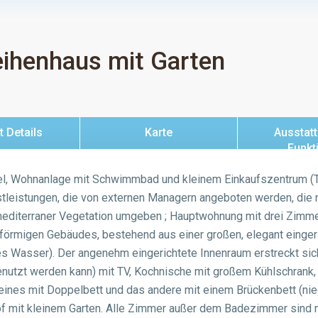
eihenhaus mit Garten
 Details
Karte
Ausstat
Funkt
el, Wohnanlage mit Schwimmbad und kleinem Einkaufszentrum (Te
tleistungen, die von externen Managern angeboten werden, die n
diterraner Vegetation umgeben ; Hauptwohnung mit drei Zimmern
erförmigen Gebäudes, bestehend aus einer großen, elegant einger
es Wasser). Der angenehm eingerichtete Innenraum erstreckt s
genutzt werden kann) mit TV, Kochnische mit großem Kühlschran
eines mit Doppelbett und das andere mit einem Brückenbett (nie
 mit kleinem Garten. Alle Zimmer außer dem Badezimmer sind m