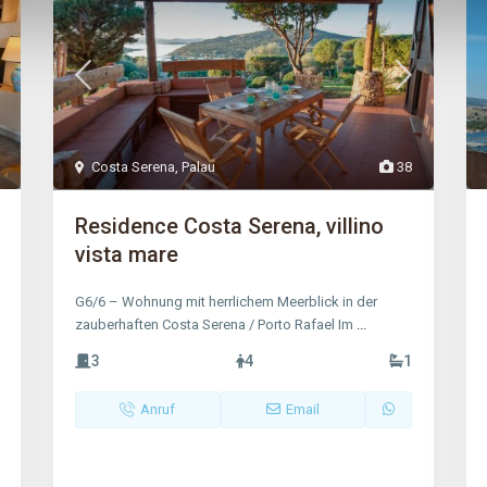
Costa Serena
,
Palau
38
Residence Costa Serena, villino
vista mare
G6/6 – Wohnung mit herrlichem Meerblick in der
zauberhaften Costa Serena / Porto Rafael Im
...
3
4
1
Anruf
Email