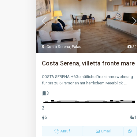
Costa Serena
,
Palau
32
Costa Serena, villetta fronte mare
COSTA SERENA H6Gemütliche Dreizimmerwohnung
für bis zu 6 Personen mit herrlichem Meerblick
...
3
2
6
1
Anruf
Email