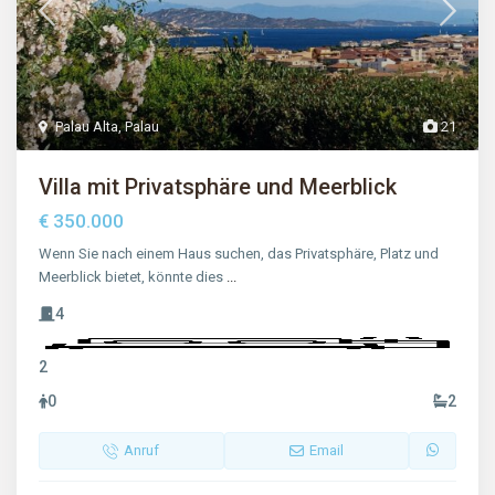
Palau Alta
,
Palau
21
Villa mit Privatsphäre und Meerblick
€ 350.000
Wenn Sie nach einem Haus suchen, das Privatsphäre, Platz und
Meerblick bietet, könnte dies
...
4
2
0
2
Anruf
Email