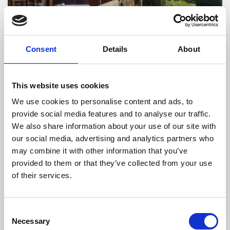
Costa Serena
,
Palau
1
Consent
Details
About
Costa Serena, Reihenhaus in der Nähe
des Mee...
This website uses cookies
€ 272.500
We use cookies to personalise content and ads, to
Nur 10 Minuten von Porto Pollo und Palau entfernt, in der privaten
provide social media features and to analyse our traffic.
Residenz Costa Serena,
...
We also share information about your use of our site with
4
our social media, advertising and analytics partners who
may combine it with other information that you’ve
3
provided to them or that they’ve collected from your use
of their services.
0
1
Anruf
Email
Consent
Necessary
Selection
Vendita