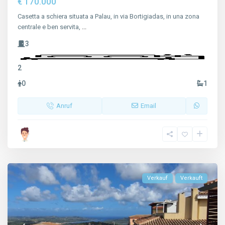
€ 170.000
Casetta a schiera situata a Palau, in via Bortigiadas, in una zona
centrale e ben servita,
...
3
2
0
1
Anruf
Email
Verkauf
Verkauft