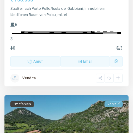
Straße nach Porto Pollo/Isola dei Gabbiani, Immobilie im
ländlichen Raum von Palau, mit ei
...
6
3
0
3
Anruf
Email
Vendita
Empfohlen
Verkauf