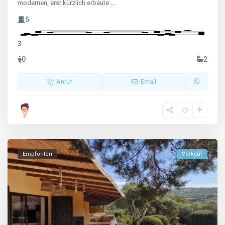
modernen, erst kürzlich erbaute
...
5
3
0
2
Anruf
Email
Empfohlen
Verkauf