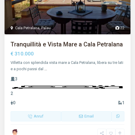
Cala Petralana
,
Palau
22
Tranquillità e Vista Mare a Cala Petralana
€ 310.000
Villetta con splendida vista mare a Cala Petralana, libera su tre lati
e a pochi passi dal
...
3
2
0
1
Anruf
Email