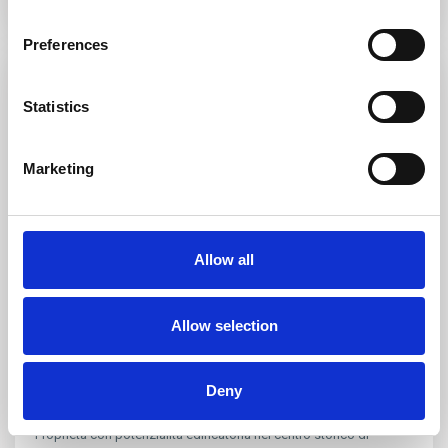
Preferences
Verkauf
Occasione
Statistics
Marketing
Allow all
Porto Pollo
,
Palau
8
Allow selection
Dimora storica da ristrutturare a
Barrabisa
Deny
€ 270.000
Proprietà con potenzialità edificatoria nel centro storico di