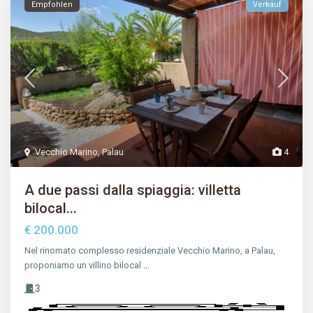
Empfohlen
Verkauf
Vecchio Marino
,
Palau
4
A due passi dalla spiaggia: villetta
bilocal...
€ 200.000
Nel rinomato complesso residenziale Vecchio Marino, a Palau,
proponiamo un villino bilocal
...
3