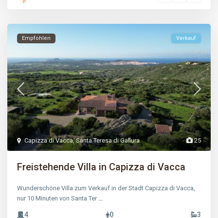
Empfohlen
Verkauf
Capizza di Vacca
,
Santa Teresa di Gallura
25
Freistehende Villa in Capizza di Vacca
Wunderschöne Villa zum Verkauf in der Stadt Capizza di Vacca,
nur 10 Minuten von Santa Ter
...
4
0
3