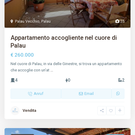
Palau Vecchio
,
Palau
25
Appartamento accogliente nel cuore di
Palau
€ 260.000
Nel cuore di Palau, in via delle Ginestre, si trova un appartamento
che accoglie con un’at
...
4
0
2
Anruf
Email
Vendita