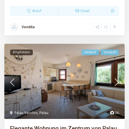
Anruf
Email
Vendita
Empfohlen
Verkauf
Verkauft
Palau Vecchio
,
Palau
26
Elegante Wohnung im Zentrum von Palau