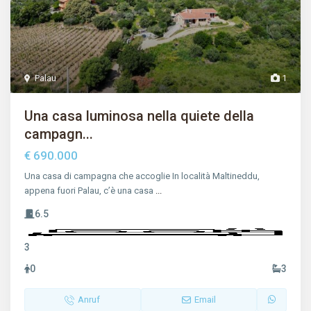
Palau
1
Una casa luminosa nella quiete della
campagn...
€ 690.000
Una casa di campagna che accoglie In località Maltineddu,
appena fuori Palau, c’è una casa
...
6.5
3
0
3
Anruf
Email