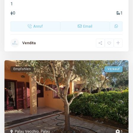
1
0
1
Anruf
Email
Vendita
Empfohlen
Verkauf
Palau Vecchio
,
Palau
1