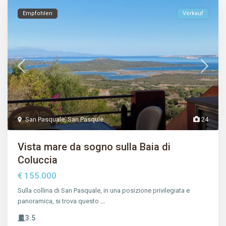
Empfohlen
Verkauf
San Pasquale
,
San Pasqule
24
Vista mare da sogno sulla Baia di
Coluccia
€ 155.000
Sulla collina di San Pasquale, in una posizione privilegiata e
panoramica, si trova questo
...
3.5