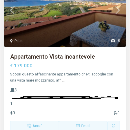
Palau
15
Appartamento Vista incantevole
€ 179.000
Scopri questo affascinante appartamento che ti accoglie con
una vista mare mozzafiato, aff
...
3
1
0
1
Anruf
Email