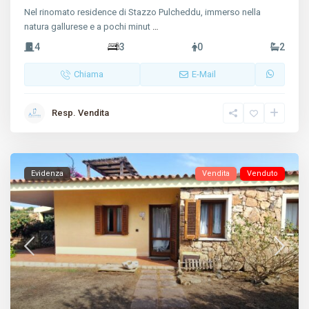
Nel rinomato residence di Stazzo Pulcheddu, immerso nella
natura gallurese e a pochi minut
…
4
3
0
2
Chiama
E-Mail
Resp. Vendita
Evidenza
Vendita
Venduto