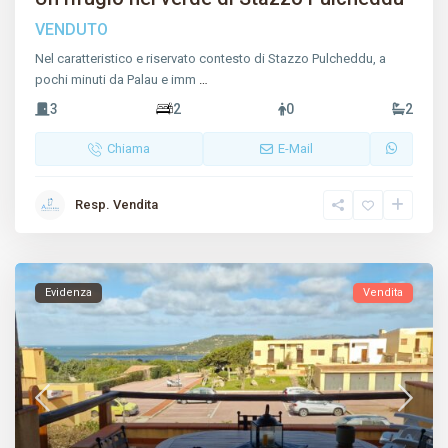
VENDUTO
Nel caratteristico e riservato contesto di Stazzo Pulcheddu, a
pochi minuti da Palau e imm
…
3
2
0
2
Chiama
E-Mail
Resp. Vendita
Evidenza
Vendita