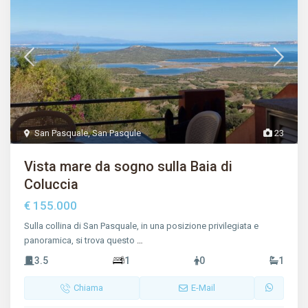
San Pasquale
,
San Pasqule
23
Vista mare da sogno sulla Baia di
Coluccia
€ 155.000
Sulla collina di San Pasquale, in una posizione privilegiata e
panoramica, si trova questo
…
3.5
1
0
1
Chiama
E-Mail