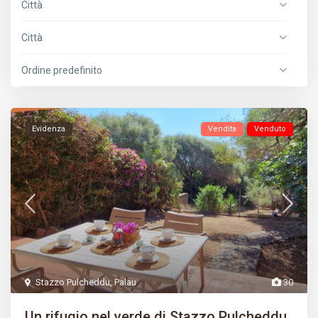
Città
Città
Ordine predefinito
Evidenza
Vendita
Venduto
Stazzo Pulcheddu
,
Palau
30
Un rifugio nel verde di Stazzo Pulcheddu