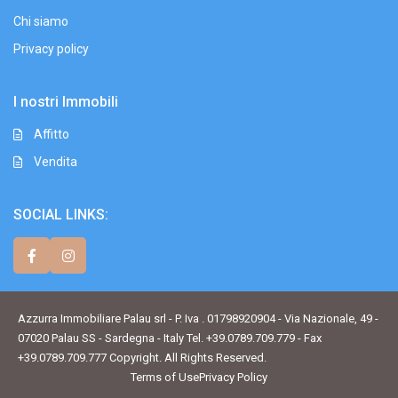
Chi siamo
Privacy policy
I nostri Immobili
Affitto
Vendita
SOCIAL LINKS:
Azzurra Immobiliare Palau srl - P. Iva . 01798920904 - Via Nazionale, 49 -
07020 Palau SS - Sardegna - Italy Tel. +39.0789.709.779 - Fax
+39.0789.709.777 Copyright. All Rights Reserved.
Terms of Use
Privacy Policy