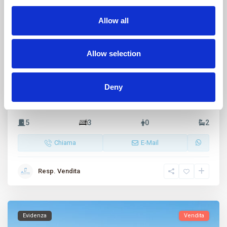
Allow all
Palau Alta
,
Palau
19
Allow selection
Palau Alta – villa a schiera su due li...
€ 445.000
Deny
Villa a schiera con vista mare nel comprensorio di Palau Alta A
soli 600 metri dal centro
…
5
3
0
2
Chiama
E-Mail
Resp. Vendita
Evidenza
Vendita