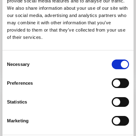
provide social media features and to analyse our traffic.
Porto Pollo, Little green house
We also share information about your use of our site with
our social media, advertising and analytics partners who
CIN IT090054C2000U1056
may combine it with other information that you’ve
Questa accogliente villetta offre tutto il necessario per una
provided to them or that they’ve collected from your use
vacanza confortevole. Il sog
…
of their services.
3
2
6
2
Chiama
E-Mail
Consent
Necessary
Selection
Azzurra Immobiliare
Preferences
Evidenza
Vendita
Statistics
Marketing