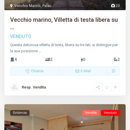
Vecchio Marino
,
Palau
23
Vecchio marino, Villetta di testa libera su
...
VENDUTO
Questa deliziosa villetta di testa, libera su tre lati, si distingue per
la sua posizione
…
4
2
0
2
Chiama
E-Mail
Resp. Vendita
Evidenza
Vendita
Venduto