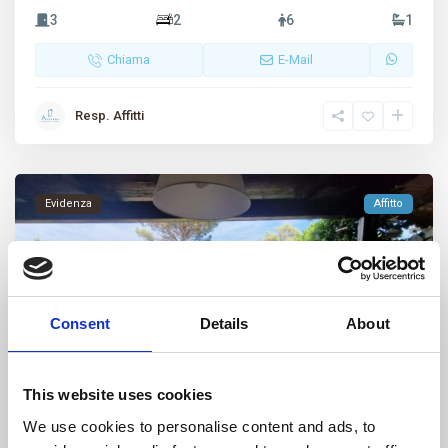
3
2
6
1
Chiama
E-Mail
Resp. Affitti
Evidenza
Affitto
Consent
Details
About
This website uses cookies
Porto Pollo
,
Palau
22
We use cookies to personalise content and ads, to