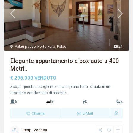
Palau paese
,
Porto Faro
,
Palau
21
Elegante appartamento e box auto a 400
Metri...
€ 295.000
VENDUTO
Scopri questa accogliente casa al piano terra, situata in un
moderno condominio di recente
…
5
3
0
2
Chiama
E-Mail
Resp. Vendita