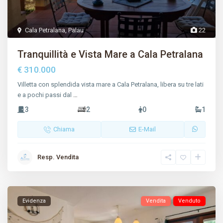
Cala Petralana
,
Palau
22
Tranquillità e Vista Mare a Cala Petralana
€ 310.000
Villetta con splendida vista mare a Cala Petralana, libera su tre lati
e a pochi passi dal
…
3
2
0
1
Chiama
E-Mail
Resp. Vendita
Evidenza
Vendita
Venduto