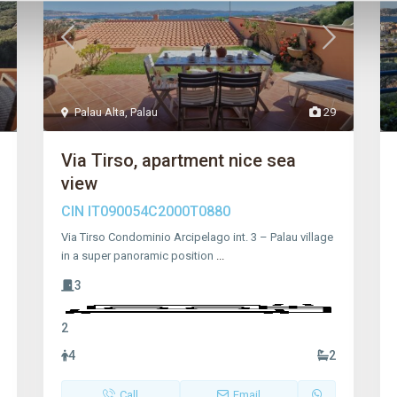
Palau Alta
,
Palau
29
Via Tirso, apartment nice sea
view
CIN
IT090054C2000T0880
Via Tirso Condominio Arcipelago int. 3 – Palau village
in a super panoramic position
...
3
2
4
2
Call
Email