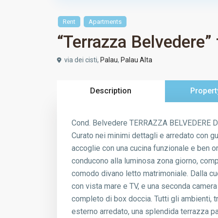
Rent
Apartments
“Terrazza Belvedere” 
via dei cisti,
Palau
,
Palau Alta
Description
Propert
Cond. Belvedere TERRAZZA BELVEDERE Delizi
Curato nei minimi dettagli e arredato con g
accoglie con una cucina funzionale e ben org
conducono alla luminosa zona giorno, compo
comodo divano letto matrimoniale. Dalla cuc
con vista mare e TV, e una seconda camera co
completo di box doccia. Tutti gli ambienti, 
esterno arredato, una splendida terrazza pan