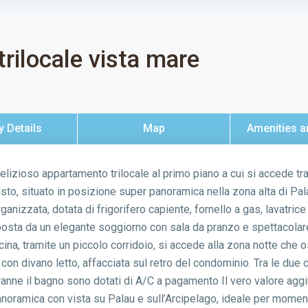
trilocale vista mare
y Details
Map
Amenities a
oso appartamento trilocale al primo piano a cui si accede tram
usto, situato in posizione super panoramica nella zona alta di P
anizzata, dotata di frigorifero capiente, fornello a gas, lavatrice
sta da un elegante soggiorno con sala da pranzo e spettacolare 
ina, tramite un piccolo corridoio, si accede alla zona notte che 
n divano letto, affacciata sul retro del condominio. Tra le due c
tranne il bagno sono dotati di A/C a pagamento Il vero valore agg
oramica con vista su Palau e sull’Arcipelago, ideale per momenti d