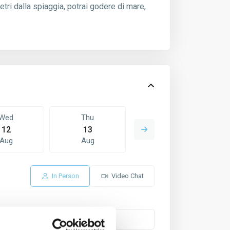
tri dalla spiaggia, potrai godere di mare,
Wed
Thu
Fri
12
13
14
Aug
Aug
Aug
In Person
Video Chat