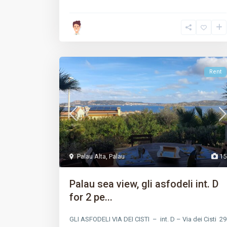
Rent
Palau Alta
,
Palau
15
Palau sea view, gli asfodeli int. D
for 2 pe...
GLI ASFODELI VIA DEI CISTI – int. D – Via dei Cisti 29