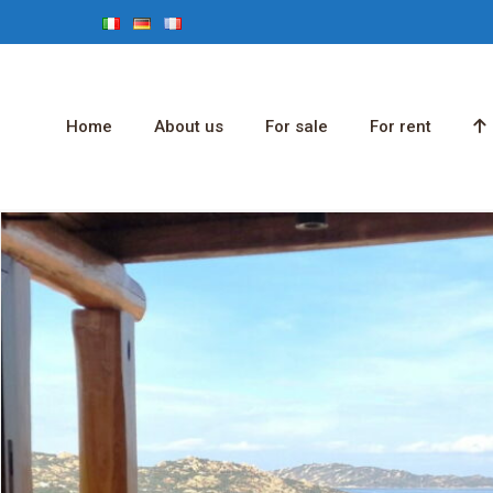
Home
About us
For sale
For rent