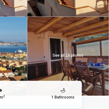
See all 26 photos
2
 m
1 Bathrooms