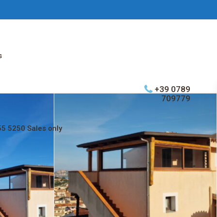
s
+39 0789
709779
5 5250 Sales only