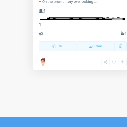
– On the promontory overlooking
...
2
1
2
1
Call
Email