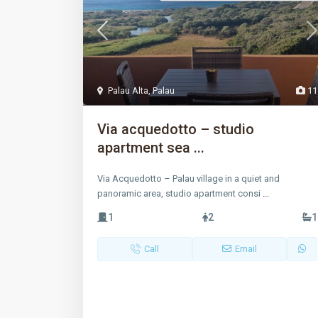
Palau Alta
,
Palau
11
Via acquedotto – studio
apartment sea ...
Via Acquedotto – Palau village in a quiet and
panoramic area, studio apartment consi
...
1
2
1
Call
Email