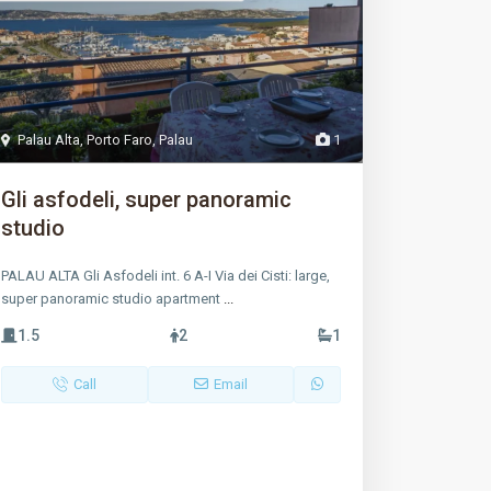
Palau Alta
,
Porto Faro
,
Palau
1
Gli asfodeli, super panoramic
studio
PALAU ALTA Gli Asfodeli int. 6 A-I Via dei Cisti: large,
super panoramic studio apartment
...
1.5
2
1
Call
Email