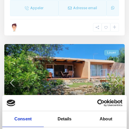
Appeler
Adresse email
Louer
Stazzo Pulcheddu
,
Palau
32
Consent
Details
About
Stazzo Pulcheddu, Villa Iris