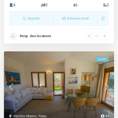
4
3
6
2
Appeler
Adresse email
Resp. des locations
Louer
Vecchio Marino
,
Palau
49