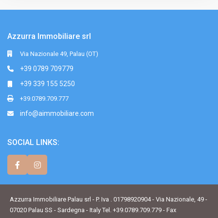
Azzurra Immobiliare srl
Via Nazionale 49, Palau (OT)
+39 0789 709779
+39 339 155 5250
+39.0789.709.777
info@aimmobiliare.com
SOCIAL LINKS:
Azzurra Immobiliare Palau srl - P. Iva . 01798920904 - Via Nazionale, 49 -
07020 Palau SS - Sardegna - Italy Tel. +39.0789.709.779 - Fax