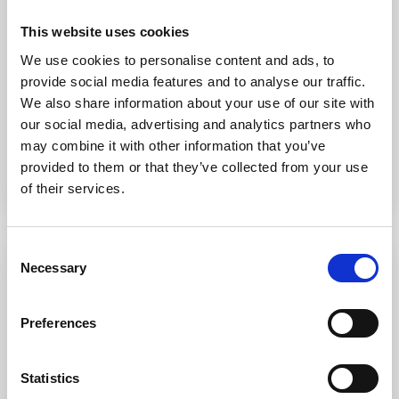
This website uses cookies
STAZZO PULCHEDDU – CASA IRIS COMPARTO D 3 – Villa
entourée de végétation dans le com
...
We use cookies to personalise content and ads, to
provide social media features and to analyse our traffic.
4
3
8
2
We also share information about your use of our site with
our social media, advertising and analytics partners who
Appeler
Adresse email
may combine it with other information that you’ve
provided to them or that they’ve collected from your use
of their services.
Resp. des locations
Consent
Necessary
Louer
Selection
Preferences
Statistics