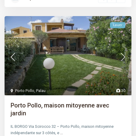
Louer
Porto Pollo
,
Palau
30
Porto Pollo, maison mitoyenne avec
jardin
IL BORGO Via Scirocco 32 – Porto Pollo, maison mitoyenne
indépendante sur 3 côtés, e
...