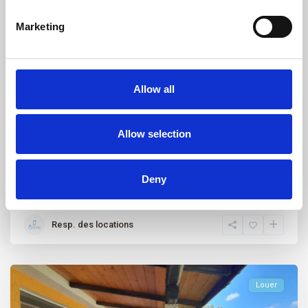
Marketing
Porto Pollo
,
Palau
19
Porto Pollo Maison Martines
Allow all
Casa Martines – Porto Pollo appartement de deux pièces au rez-
de-chaussée, cour d&rs
...
Allow selection
2
1
3
1
Deny
Appeler
Adresse email
Resp. des locations
Louer