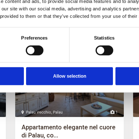
e content and ads, to provide social media features and to analy
Appeler
Adresse email
 our site with our social media, advertising and analytics partn
 provided to them or that they’ve collected from your use of their
Preferences
Statistics
Premium
Vente
Vendu
Allow selection
Palau Vecchio
,
Palau
1
Appartamento elegante nel cuore
di Palau, co...