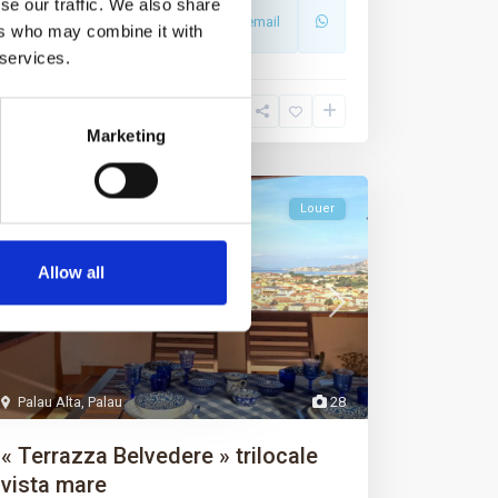
se our traffic. We also share
Appeler
Adresse email
ers who may combine it with
 services.
Marketing
Premium
Louer
Allow all
Palau Alta
,
Palau
28
« Terrazza Belvedere » trilocale
vista mare