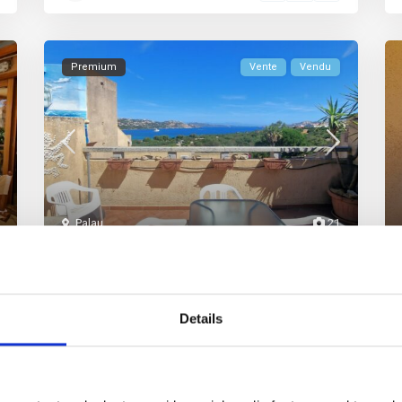
Premium
Vente
Vendu
Palau
21
Appartement sur deux niveaux
avec terrasse v...
Details
Appartement sur deux niveaux dans la résidence
Tanca Manna, situé dans une position straté
...
3
2
0
2