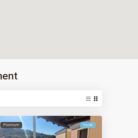
ment
Premium
Vente