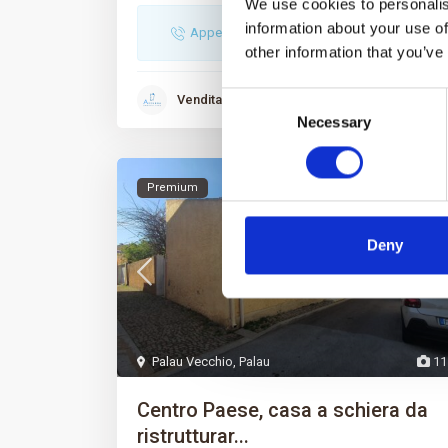
We use cookies to personalis
information about your use of
Appeler
Adresse email
other information that you’ve
Consent
Vendita
Necessary
Selection
Premium
Vente
Deny
Palau Vecchio
,
Palau
11
Centro Paese, casa a schiera da
ristrutturar...