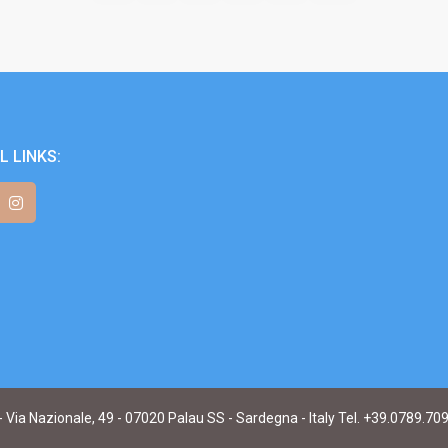
L LINKS:
- Via Nazionale, 49 - 07020 Palau SS - Sardegna - Italy Tel. +39.0789.70