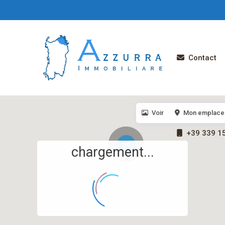
Contact
Voir
Mon emplace
+39 339 1
54
chargement...