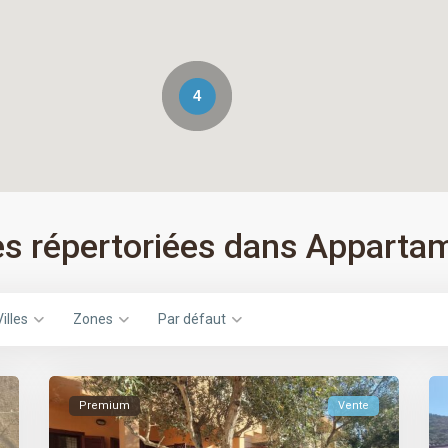
4
s répertoriées dans Apparta
Villes
Zones
Par défaut
Premium
Vente