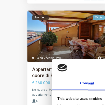
Premium
Vente
Palau Vecchio
,
Palau
25
Appartamento accogliente nel
cuore di Palau
€ 260.000
Consent
Nel cuore di Palau, in via delle Ginestre, si trova un
appartamento che accoglie con un’at
...
This website uses cookies
4
0
2