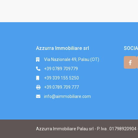
Azzurra Immobiliare srl
SOCIA
Via Nazionale 49, Palau (OT)
+39 0789 709779
+39 339 155 5250
+39.0789.709.777
info@aimmobiliare.com
Azzurra Immobiliare Palau srl - P. Iva . 01798920904 