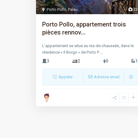
Porto Pollo
,
Palau
23
Porto Pollo, appartement trois
pièces rennov...
L’appartement se situe au rez-de-chaussée, dans le
résidence « Il Borgo » de Porto P
...
3
2
0
1
Appeler
Adresse email