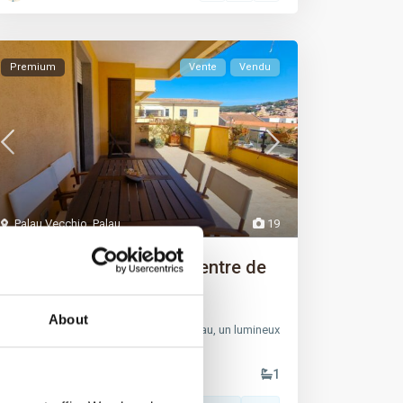
Premium
Vente
Vendu
Palau Vecchio
,
Palau
19
Apartement lumineeux centre de
Palau
About
Appartement à vendre au centre de Palau, un lumineux
deux‑pièces en excellent état. Il don
...
2
1
0
1