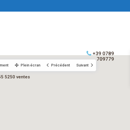
+39 0789
709779
ment
Plein écran
Précédent
Suivant
55 5250 ventes