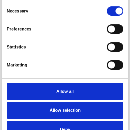
Consent
Necessary
Selection
Annonces similaires
Preferences
Premium
Vente
Vendu
Statistics
Marketing
Palau Vecchio
,
Palau
1
Allow all
Appartamento elegante nel cuore di
Palau, co...
Allow selection
In una tranquilla via interna di Palau, a pochi passi dal porto
Deny
turistico, dalla spiaggia
...