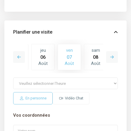
Planifier une visite
sam
jeu
ven
sam
dim
15
06
07
08
09
Août
Août
Août
Août
Août
En personne
Vidéo Chat
Vos coordonnées