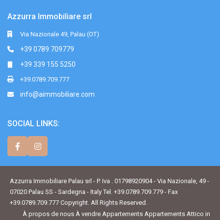
Azzurra Immobiliare srl
Via Nazionale 49, Palau (OT)
+39 0789 709779
+39 339 155 5250
+39.0789.709.777
info@aimmobiliare.com
SOCIAL LINKS:
Azzurra Immobiliare Palau srl - P. Iva . 01798920904 - Via Nazionale, 49 -
07020 Palau SS - Sardegna - Italy Tel. +39.0789.709.779 - Fax
+39.0789.709.777 Copyright. All Rights Reserved.
À propos de nous
À vendre
Appartements
Appartements
Attico in