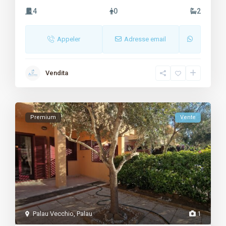
4
0
2
Appeler
Adresse email
Vendita
Premium
Vente
Palau Vecchio
,
Palau
1