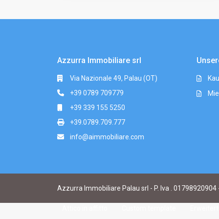
Azzurra Immobiliare srl
Unser
Via Nazionale 49, Palau (OT)
Kau
+39 0789 709779
Mie
+39 339 155 5250
+39.0789.709.777
info@aimmobiliare.com
Azzurra Immobiliare Palau srl - P. Iva . 01798920904 
Attico in affitto
Custom template
Erweiter