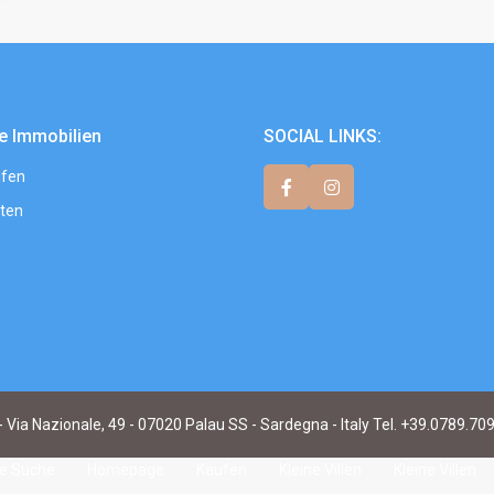
e Immobilien
SOCIAL LINKS:
fen
ten
- Via Nazionale, 49 - 07020 Palau SS - Sardegna - Italy Tel. +39.0789.70
te Suche
Homepage
Kaufen
Kleine Villen
Kleine Villen