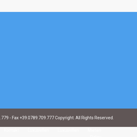
9.779 - Fax +39.0789.709.777 Copyright. All Rights Reserved.
Kontakt
Luxusvillen
Luxusvillen
Mieten
Palau