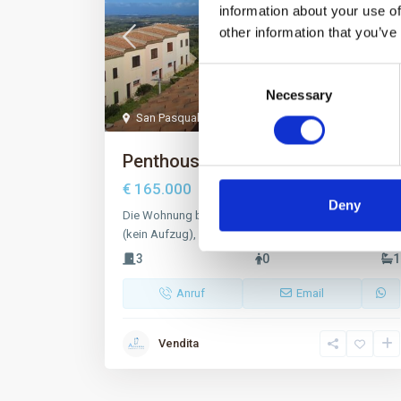
information about your use of
other information that you’ve
Consent
Necessary
Selection
San Pasquale
,
Santa Teresa di Gallura
20
Penthouse mit Meerblick
€ 165.000
Deny
Die Wohnung befindet sich im obersten Stockwerk
(kein Aufzug), mit einer privaten Außentre
...
3
0
1
Anruf
Email
Vendita