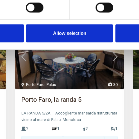
Miete
Allow selection
Porto Faro
,
Palau
30
Porto Faro, la randa 5
LA RANDA 5/2A – Accogliente mansarda ristrutturata
vicino al mare di Palau. Monoloca
...
2
1
2
1