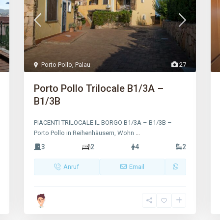
Porto Pollo
,
Palau
27
Porto Pollo Trilocale B1/3A –
B1/3B
PIACENTI TRILOCALE IL BORGO B1/3A – B1/3B –
Porto Pollo in Reihenhäusern, Wohn
...
3
2
4
2
Anruf
Email