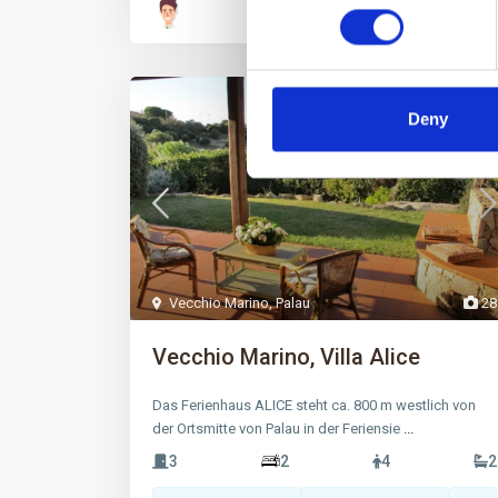
Miete
Deny
Vecchio Marino
,
Palau
28
Vecchio Marino, Villa Alice
Das Ferienhaus ALICE steht ca. 800 m westlich von
der Ortsmitte von Palau in der Feriensie
...
3
2
4
2