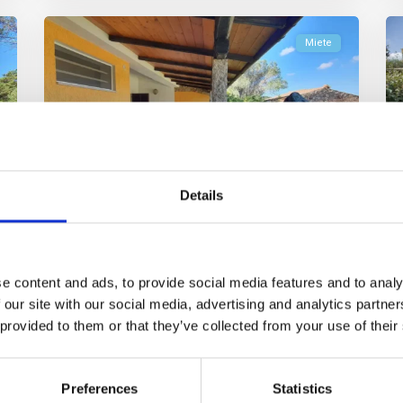
Miete
Details
Porto Pollo
,
Palau
32
Porto Pollo Haus Ornella
HAUS ORNELLA – Porto Pollo, freistehende Villa auf 3
e content and ads, to provide social media features and to analy
Seiten, großer Garten, wunderschöner
...
 our site with our social media, advertising and analytics partn
 provided to them or that they’ve collected from your use of their
3
2
6
2
Anruf
Email
Preferences
Statistics