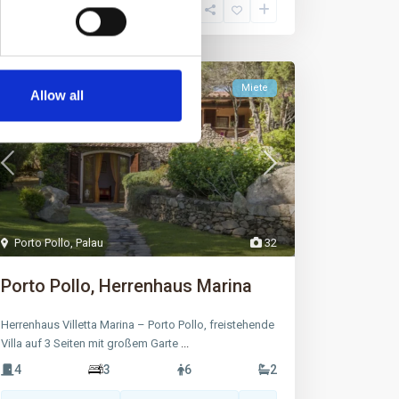
Miete
Allow all
Porto Pollo
,
Palau
32
Porto Pollo, Herrenhaus Marina
Herrenhaus Villetta Marina – Porto Pollo, freistehende
Villa auf 3 Seiten mit großem Garte
...
4
3
6
2