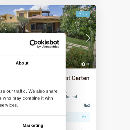
Miete
About
Porto Pollo
,
Palau
30
Porto Pollo, kleine Villa mit Garten
IL BORGO Via Scirocco 32 – Porto Pollo,
se our traffic. We also share
freistehendes Reihenhaus auf 3 Seiten, kompl
...
ers who may combine it with
 services.
4
3
6
2
Anruf
Email
Marketing