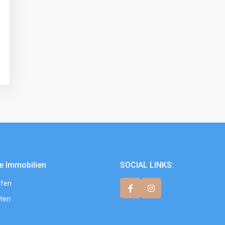
e Immobilien
SOCIAL LINKS:
fen
ten