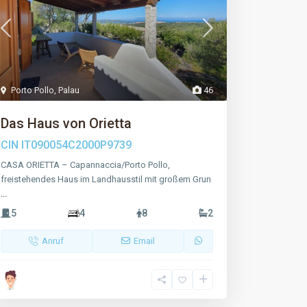
Porto Pollo
,
Palau
46
Das Haus von Orietta
CIN
IT090054C2000P9739
CASA ORIETTA – Capannaccia/Porto Pollo,
freistehendes Haus im Landhausstil mit großem Grun
...
5
4
8
2
Anruf
Email