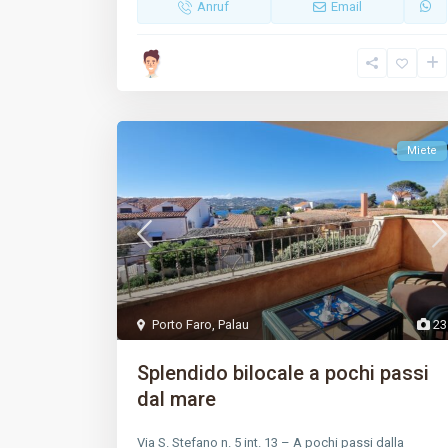
Anruf
Email
Miete
Porto Faro
,
Palau
23
Splendido bilocale a pochi passi
dal mare
Via S. Stefano n. 5 int. 13 – A pochi passi dalla