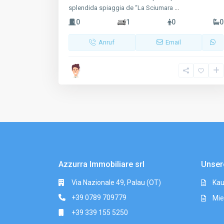
splendida spiaggia de “La Sciumara
...
0
1
0
0
Anruf
Email
Azzurra Immobiliare srl
Unser
Via Nazionale 49, Palau (OT)
Kau
+39 0789 709779
Mie
+39 339 155 5250