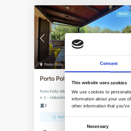
Miete
Consent
Porto Pollo
,
Palau
20
Porto Pollo, Haus Rifiore
This website uses cookies
Porto Pollo Villetta Rifiore „Neuer Eintrag“ Via Levante
We use cookies to personalis
n. 2 – Hübsche Villa, kompl
...
information about your use of
3
4
1
other information that you’ve
Anruf
Email
Consent
Necessary
Selection