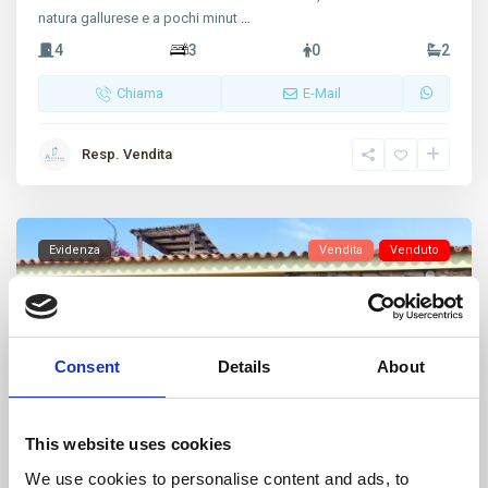
natura gallurese e a pochi minut
…
4
3
0
2
Chiama
E-Mail
Resp. Vendita
Evidenza
Vendita
Venduto
Consent
Details
About
This website uses cookies
We use cookies to personalise content and ads, to
Vecchio Marino
,
Palau
23