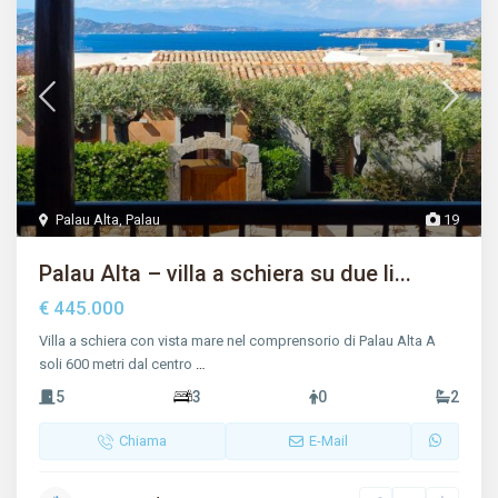
Palau Alta
,
Palau
19
Palau Alta – villa a schiera su due li...
€ 445.000
Villa a schiera con vista mare nel comprensorio di Palau Alta A
soli 600 metri dal centro
…
5
3
0
2
Chiama
E-Mail