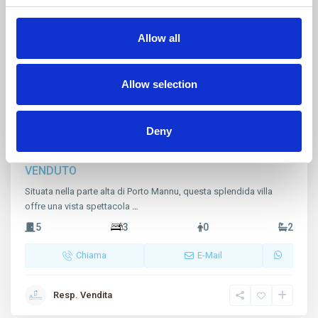
Allow all
Allow selection
Porto Mannu
,
Palau
35
Elegante Villa con Vista Panoramica a
Deny
Porto ...
VENDUTO
Situata nella parte alta di Porto Mannu, questa splendida villa
offre una vista spettacola
…
5
3
0
2
Chiama
E-Mail
Resp. Vendita