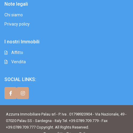
Note legali
Chi siamo
Privacy policy
I nostri Immobili
Affitto
Vendita
SOCIAL LINKS:
Azzurra Immobiliare Palau srl - P. Iva . 01798920904 - Via Nazionale, 49 -
07020 Palau SS - Sardegna - Italy Tel. +39.0789.709.779 - Fax
+39.0789.709.777 Copyright. All Rights Reserved.