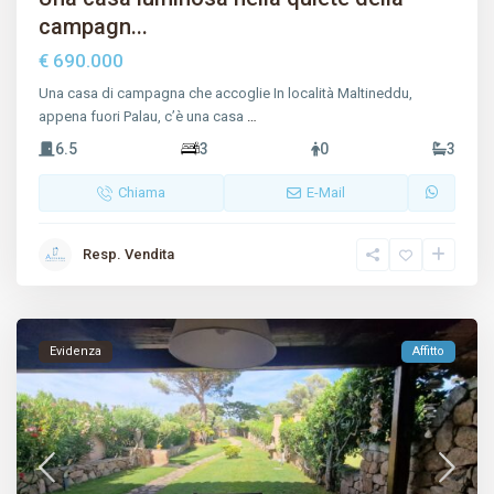
campagn...
€ 690.000
Una casa di campagna che accoglie In località Maltineddu,
appena fuori Palau, c’è una casa
…
6.5
3
0
3
Chiama
E-Mail
Resp. Vendita
Evidenza
Affitto