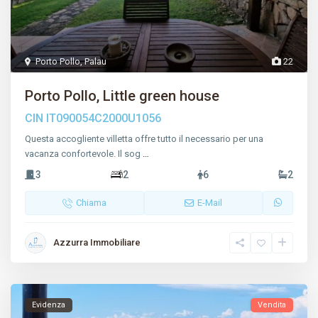
Porto Pollo
,
Palau
22
Porto Pollo, Little green house
CIN IT090054C2000U1056
Questa accogliente villetta offre tutto il necessario per una
vacanza confortevole. Il sog
…
3
2
6
2
Chiama
E-Mail
Azzurra Immobiliare
Evidenza
Vendita