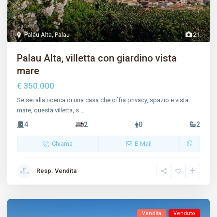
Palau Alta
,
Palau
21
Palau Alta, villetta con giardino vista
mare
€ 350.000
Se sei alla ricerca di una casa che offra privacy, spazio e vista
mare, questa villetta, s
…
4
2
0
2
Chiama
E-Mail
Resp. Vendita
Vendita
Venduto