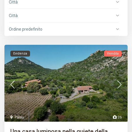
Città
Città
Ordine predefinito
Evidenza
Vendita
Palau
26
Una casa luminosa nella quiete della