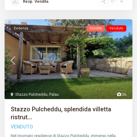
Resp. Vendita
Evidenza
Vendita
Venduto
Stazzo Pulcheddu
,
Palau
36
Stazzo Pulcheddu, splendida villetta
ristrut...
VENDUTO
Nel rinomato residence di Stazzo Pulcheddu, immerso nella