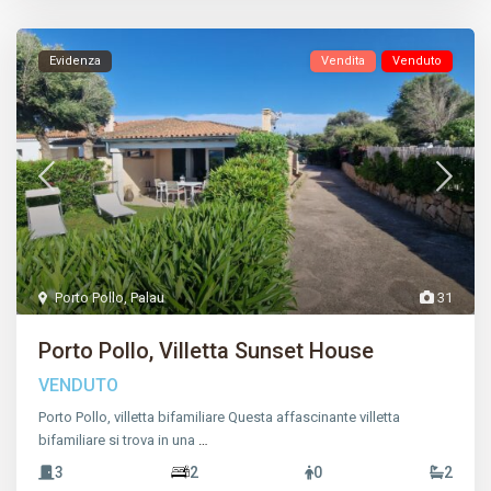
Evidenza
Vendita
Venduto
Porto Pollo
,
Palau
31
Porto Pollo, Villetta Sunset House
VENDUTO
Porto Pollo, villetta bifamiliare Questa affascinante villetta
bifamiliare si trova in una
…
3
2
0
2