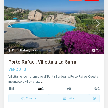
Porto Rafael
,
Palau
23
Porto Rafael, Villetta a La Sarra
VENDUTO
Villetta nel comprensorio di Punta Sardegna/Porto Rafael Questa
incantevole villetta, situ
…
5
2
0
2
Chiama
E-Mail