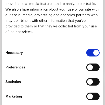
provide social media features and to analyse our traffic.
We also share information about your use of our site with
Vecchio marino, Villetta di testa libera su
our social media, advertising and analytics partners who
...
may combine it with other information that you’ve
VENDUTO
provided to them or that they’ve collected from your use
Questa deliziosa villetta di testa, libera su tre lati, si distingue per
of their services.
la sua posizione
…
4
2
0
2
Consent
Chiama
E-Mail
Necessary
Selection
Resp. Vendita
Preferences
Statistics
Evidenza
Vendita
Venduto
Marketing