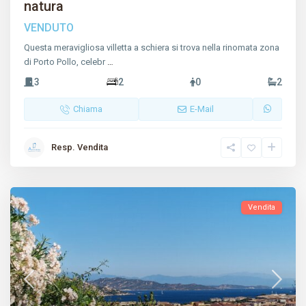
natura
VENDUTO
Questa meravigliosa villetta a schiera si trova nella rinomata zona
di Porto Pollo, celebr
…
3
2
0
2
Chiama
E-Mail
Resp. Vendita
Vendita