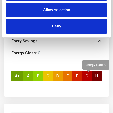
Allow selection
Deny
Enery Savings
Energy Class:
G
Energy class G
A+
A
B
C
D
E
F
G
H