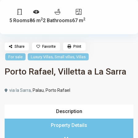
2
2
5 Rooms
86 m
2 Bathrooms
67 m
Share
Favorite
Print
,
,
For sale
Luxury Villas
Small villas
Villas
Porto Rafael, Villetta a La Sarra
via la Sarra,
Palau
,
Porto Rafael
Description
Property Details