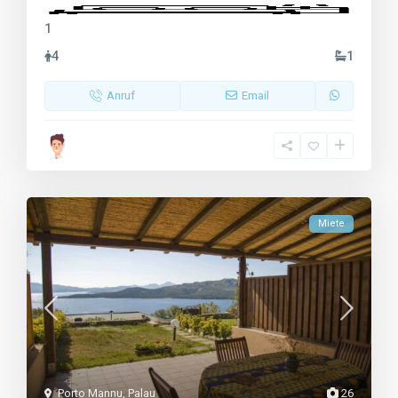
1
4
1
Anruf
Email
Miete
Porto Mannu
,
Palau
26