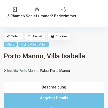
5 Räume
6 Schlafzimmer
2 Badezimmer
Teilen
Favorit
Drucken
,
Miete
Kleine Villen
Villen
Porto Mannu, Villa Isabella
località Porto Mannu,
Palau
,
Porto Mannu
Beschreibung
Angebot Details