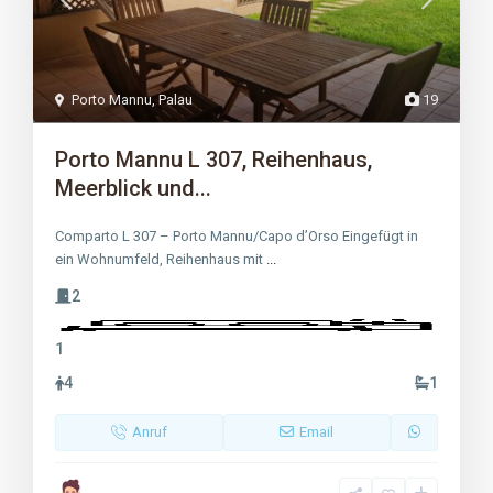
Porto Mannu
,
Palau
19
Porto Mannu L 307, Reihenhaus,
Meerblick und...
Comparto L 307 – Porto Mannu/Capo d’Orso Eingefügt in
ein Wohnumfeld, Reihenhaus mit
...
2
1
4
1
Anruf
Email