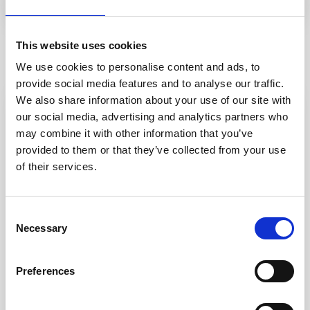
This website uses cookies
Ähnliche Einträge
We use cookies to personalise content and ads, to
provide social media features and to analyse our traffic.
We also share information about your use of our site with
Miete
our social media, advertising and analytics partners who
may combine it with other information that you’ve
provided to them or that they’ve collected from your use
of their services.
Consent
Necessary
Selection
Porto Mannu
,
Palau
21
Preferences
Porto Mannu, Villa in der Nähe des
Meeres