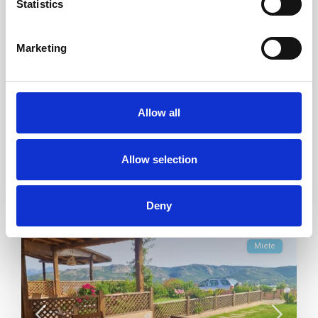
Statistics
Villetta La Rada int. 14 E Via Poltu Mannu – Porto
Mannu/Capo d’Orso, Eingebettet in
...
Marketing
0
2
Allow all
0
0
Anruf
Email
Allow selection
Deny
Miete