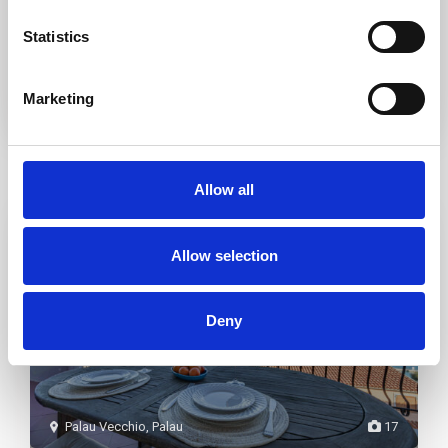
J'accepte les
Termes RGPD
Statistics
Marketing
Annonces similaires
Allow all
Premium
Louer
Allow selection
Deny
Palau Vecchio
,
Palau
17