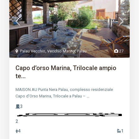
Palau Vecchio
,
Vecchio Marino
,
Palau
27
Capo d’orso Marina, Trilocale ampio
te...
MAISON AU Punta Nera Palau, complesso residenziale
Capo d’Orso Marina, Trilocale a Palau –
...
3
2
4
1