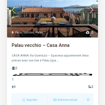
Palau Vecchio
,
Palau
25
Palau vecchio – Casa Anna
CASA ANNA Via Guerrazzi – Spacieux appartement deux
pièces avec vue mer à Palau (qua
...
0
1
4
2
Appeler
Adresse email