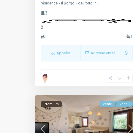
résidence « Il Borgo » de Porto P
...
3
2
0
1
Appeler
Adresse email
Premium
Vente
Vendu