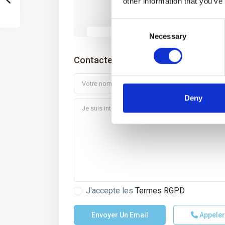
other information that you’ve
Consent
Necessary
Selection
Contactez-moi
Deny
J'accepte les
Termes RGPD
Appele