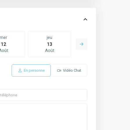
mer
jeu
ven
12
13
14
Août
Août
Août
En personne
Vidéo Chat