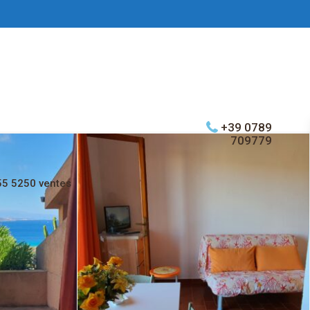
+39 0789
709779
55 5250 ventes