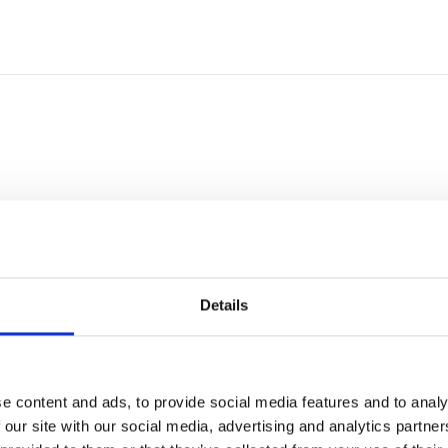
Vendita
Details
+39 339 155 5250
gabriella@aimmobiliare.it
Membre de:
Azzurra Immobiliare
e content and ads, to provide social media features and to analy
 our site with our social media, advertising and analytics partn