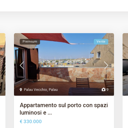
Premium
Vente
Palau Vecchio
,
Palau
9
Appartamento sul porto con spazi
luminosi e ...
€ 330.000