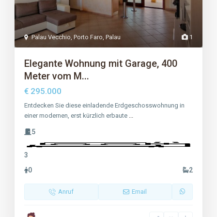
Palau Vecchio
,
Porto Faro
,
Palau
1
Elegante Wohnung mit Garage, 400
Meter vom M...
€ 295.000
Entdecken Sie diese einladende Erdgeschosswohnung in
einer modernen, erst kürzlich erbaute
...
5
3
0
2
Anruf
Email