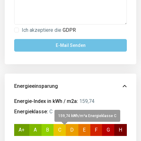
Ich akzeptiere die
GDPR
Energieeinsparung
Energie-Index in kWh / m2a:
159,74
Energieklasse:
C
159,74 kWh/m²a Energieklasse C
A+
A
B
C
D
E
F
G
H