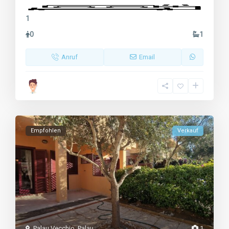
1
0
1
Anruf
Email
Empfohlen
Verkauf
Palau Vecchio
,
Palau
1