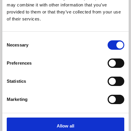
+39 339 155 5250
may combine it with other information that you’ve
provided to them or that they’ve collected from your use
gabriella@aimmobiliare.it
of their services.
Mitglied von:
Azzurra Immobiliare
Consent
Necessary
Selection
Kontaktiere mich
Preferences
Statistics
Marketing
Allow all