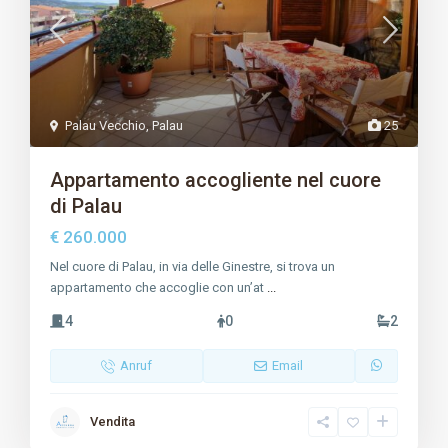
Palau Vecchio
,
Palau
25
Appartamento accogliente nel cuore
di Palau
€ 260.000
Nel cuore di Palau, in via delle Ginestre, si trova un
appartamento che accoglie con un’at
...
4
0
2
Anruf
Email
Vendita