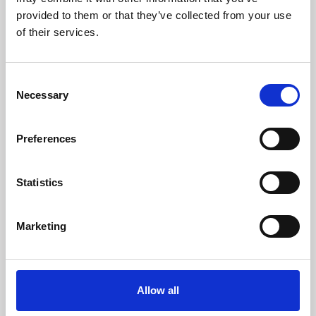
provided to them or that they’ve collected from your use
of their services.
Consent
Necessary
Selection
Resp. des locations
Preferences
+39 0789 709779
Statistics
info@aimmobiliare.com
Membre de:
Azzurra Immobiliare
Marketing
Allow all
Contactez-moi