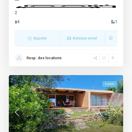
2
4
1
Appeler
Adresse email
Resp. des locations
Louer