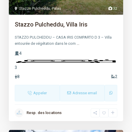
Stazzo Pulcheddu
,
Palau
32
Stazzo Pulcheddu, Villa Iris
STAZZO PULCHEDDU – CASA IRIS COMPARTO D 3 – Villa
entourée de végétation dans le com
...
4
3
8
2
Appeler
Adresse email
Resp. des locations