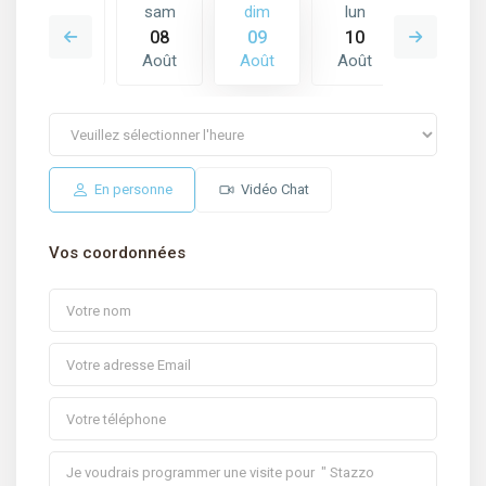
lun
sam
dim
lun
mar
17
08
09
10
11
Août
Août
Août
Août
Août
En personne
Vidéo Chat
Vos coordonnées