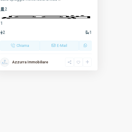
2
1
2
1
Chiama
E-Mail
Azzurra Immobiliare