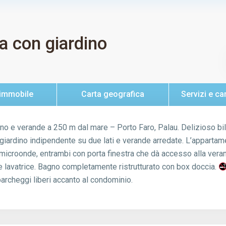
ra con giardino
 immobile
Carta geografica
Servizi e ca
e verande a 250 m dal mare – Porto Faro, Palau. Delizioso biloca
 giardino indipendente su due lati e verande arredate. L’appart
microonde, entrambi con porta finestra che dà accesso alla veran
e lavatrice. Bagno completamente ristrutturato con box doccia.
archeggi liberi accanto al condominio.