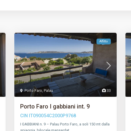
Affitto
Porto Faro
,
Palau
33
Porto Faro I gabbiani int. 9
CIN
IT090054C2000P9768
I GABBIANI n. 9 – Palau Porto Faro, a soli 150 mt dalla
spiaggia, bilocale mansardat
…