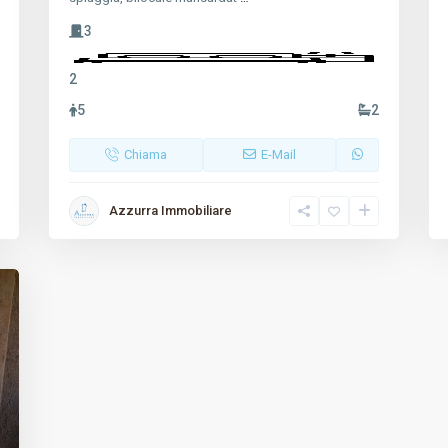
3
2
5
2
Chiama
E-Mail
Azzurra Immobiliare