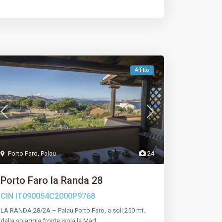
Affitto
Porto Faro
,
Palau
24
Porto Faro la Randa 28
CIN
IT090054C2000P9768
LA RANDA 28/2A – Palau Porto Faro, a soli 250 mt.
dalla spiaggia fronte isola la Mad
…