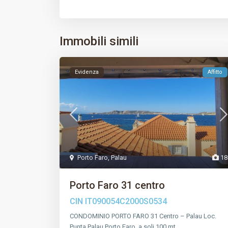
Immobili simili
Evidenza
Affitto
Porto Faro
,
Palau
18
Porto Faro 31 centro
CIN
IT090054C2000S0534
CONDOMINIO PORTO FARO 31 Centro – Palau Loc.
Punta Palau Porto Faro, a soli 100 mt.
…