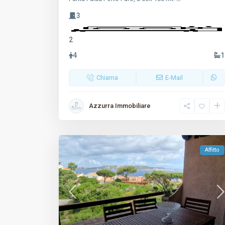
3
2
4
1
Chiama
E-Mail
Azzurra Immobiliare
Affitto