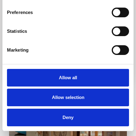
Preferences
Statistics
Acconsento al trattamento dei dati
GDPR
Marketing
Allow all
Immobili simili
Allow selection
Evidenza
Vendita
Venduto
Deny