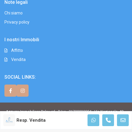
Note legali
Chi siamo
Privacy policy
I nostri Immobili
Affitto
Vendita
SOCIAL LINKS:
Azzurra Immobiliare Palau srl - P. Iva . 01798920904 - Via Nazionale, 49 -
07020 Palau SS - Sardegna - Italy Tel. +39.0789.709.779 - Fax
Resp. Vendita
+39.0789.709.777 Copyright. All Rights Reserved.
Terms of Use
Privacy Policy