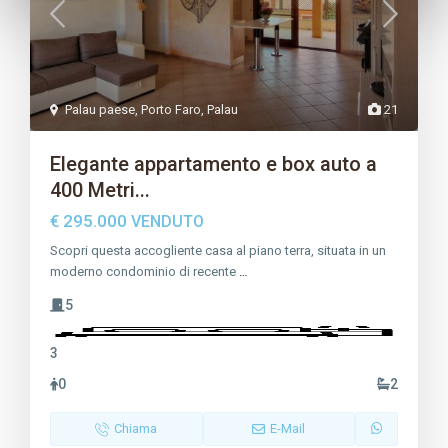
Palau paese
,
Porto Faro
,
Palau
21
Elegante appartamento e box auto a
400 Metri...
€ 295.000
VENDUTO
Scopri questa accogliente casa al piano terra, situata in un
moderno condominio di recente
…
5
3
0
2
Chiama
E-Mail