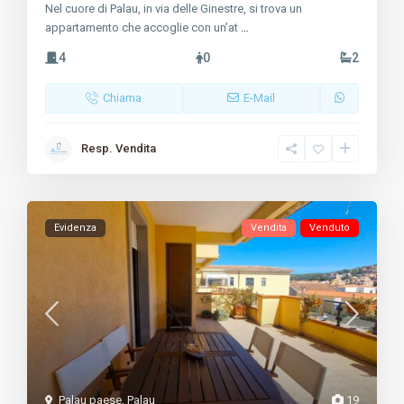
Nel cuore di Palau, in via delle Ginestre, si trova un
appartamento che accoglie con un’at
…
4
0
2
Chiama
E-Mail
Resp. Vendita
Evidenza
Vendita
Venduto
Palau paese
,
Palau
19