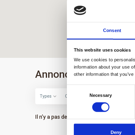
Consent
This website uses cookies
We use cookies to personalis
information about your use of
Annonces immobilière
other information that you’ve
Consent
Necessary
Selection
Types
Catégories
Régions
Vill
Il n’y a pas de propriétés répertoriées s
Deny