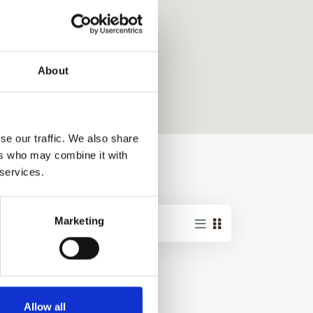
About
se our traffic. We also share
ers who may combine it with
Pausania
 services.
Marketing
Allow all