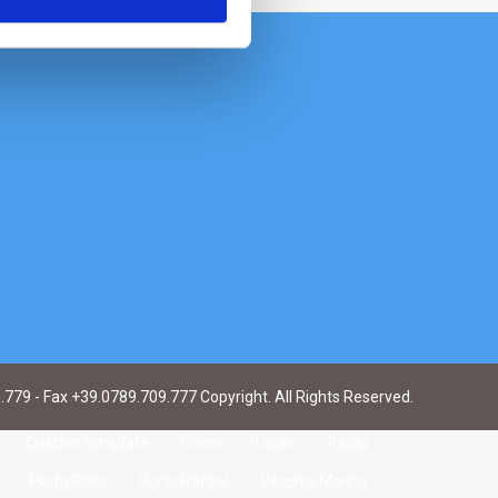
9.779 - Fax +39.0789.709.777 Copyright. All Rights Reserved.
Custom template
Home
Louer
Palau
Porto Pollo
Porto Rafael
Vecchio Marino