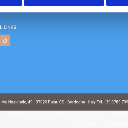
L LINKS:
- Via Nazionale, 49 - 07020 Palau SS - Sardegna - Italy Tel. +39.0789.70
Appartements
Appartements
Attico in affitto
Contact
Porto Faro
Porto Mannu