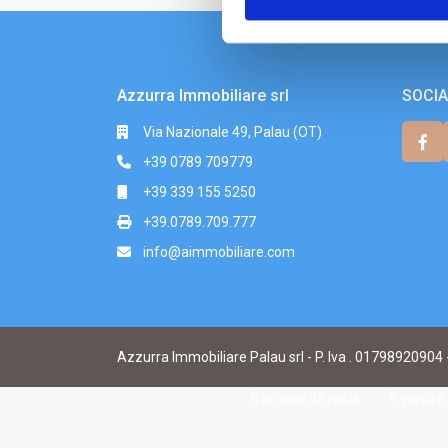
Azzurra Immobiliare srl
SOCIA
Via Nazionale 49, Palau (OT)
+39 0789 709779
+39 339 155 5250
+39.0789.709.777
info@aimmobiliare.com
Azzurra Immobiliare Palau srl - P. Iva . 01798920904 
À propos de nous
À vendre