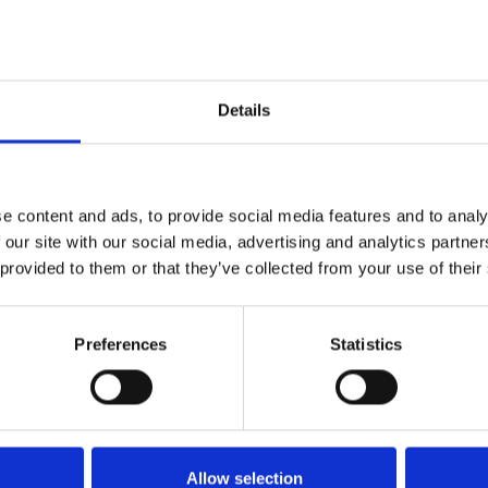
Details
e content and ads, to provide social media features and to analy
 our site with our social media, advertising and analytics partn
s répertoriées dans Tempio 
 provided to them or that they’ve collected from your use of their
Preferences
Statistics
es
Tempio Pausania
Par défaut
ur cette page en ce moment. Veuillez réessayer plus tard.
Allow selection